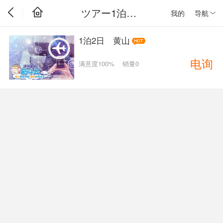
ツアー1泊2日
我的
导航
1泊2日 黄山
电询
满意度100%
销量0