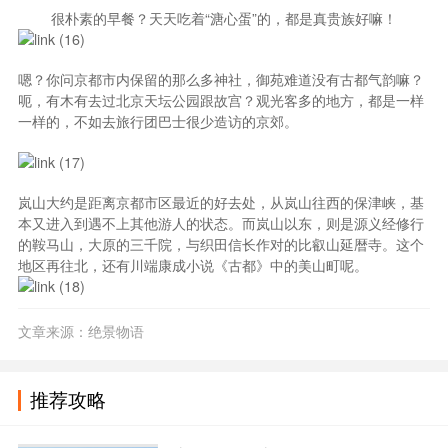
很朴素的早餐？天天吃着“溏心蛋”的，都是真贵族好嘛！
嗯？你问京都市内保留的那么多神社，御苑难道没有古都气韵嘛？
呃，有木有去过北京天坛公园跟故宫？观光客多的地方，都是一样
一样的，不如去旅行团巴士很少造访的京郊。
岚山大约是距离京都市区最近的好去处，从岚山往西的保津峡，基
本又进入到遇不上其他游人的状态。而岚山以东，则是源义经修行
的鞍马山，大原的三千院，与织田信长作对的比叡山延暦寺。这个
地区再往北，还有川端康成小说《古都》中的美山町呢。
文章来源：绝景物语
推荐攻略