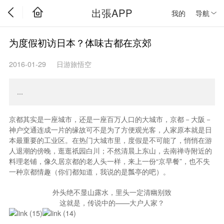
出張APP
我的
导航
为度假初访日本？体味古都在京郊
2016-01-29
日游旅悟空
...
京都其实是一座城市，还是一座百万人口的大城市，京都－大阪－
神户交通连成一片的缘故可不是为了方便观光客，人家原本就是日
本最重要的工业区。在热门大城市里，度假是不可能了，悄悄在游
人退潮的傍晚，逛逛祇园白川；不然清晨上东山，去南禅寺附近的
料理老铺，像久居京都的老人头一样，来上一份“京早餐”，也不失
一种京都情趣（你们都知道，我说的是瓢亭的吧）。
外头绝不显山露水，里头一定清幽别致
这就是，传说中的——大户人家？