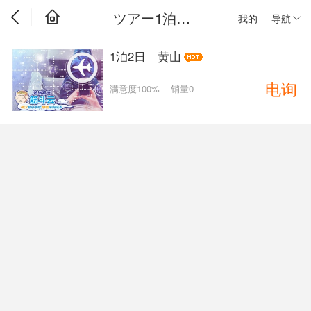
ツアー1泊2日
我的
导航
1泊2日 黄山
电询
满意度100%
销量0