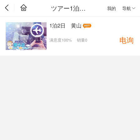
ツアー1泊2日
我的
导航
1泊2日 黄山
电询
满意度100%
销量0