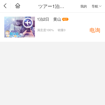
ツアー1泊2日
我的
导航
1泊2日 黄山
电询
满意度100%
销量0