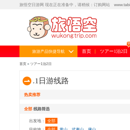
旅悟空日
游网
现在正在准备中，请稍候：订购网站
www.tabi
5559
首页
ツアー1泊2日
旅游产品快捷导航
首页
»
ツアー1泊2日
.1日游线路
热卖推荐
全部
线路筛选
出发地：
全部
目的地：
全部
黄山
武夷山
廬山