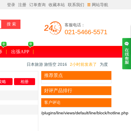
登录
注册
订单查询
收藏本站
联系我们
网站导航
客服电话：
021-5466-5571
券
出張APP
日本旅游 旅悟空 2016
2小时前发表了
为度
假初访日本？体味古都在京郊
18616***
60分钟前预订了
【接送机】东京成
推荐景点
攻略
相册
田机场 - 东京市内单程接机/送机(TEST)
日本旅游 旅悟空 2016
1小时前发表了
只在
好评产品排行
日本做的豪华品！全国的『看樱花露天』的温
日本旅游 旅悟空 2016
33分钟前发表了
日本
泉旅馆7选
樱花最新资讯2016
客户评论
/plugins/line/views/default/line/block/hotline.php