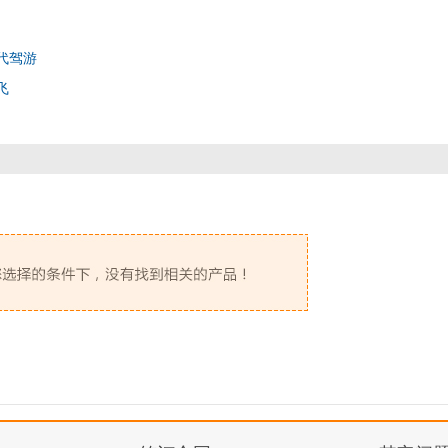
代驾游
飞