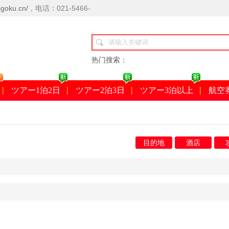
goku.cn/
，电话：021-5466-
热门搜索：
ツアー1泊2日
ツアー2泊3日
ツアー3泊以上
航空
目的地
酒店