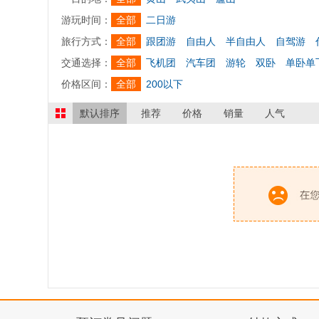
游玩时间：
全部
二日游
旅行方式：
全部
跟团游
自由人
半自由人
自驾游
交通选择：
全部
飞机团
汽车团
游轮
双卧
单卧单
价格区间：
全部
200以下
默认排序
推荐
价格
销量
人气