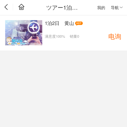
ツアー1泊2日
我的
导航
1泊2日 黄山
电询
满意度100%
销量0