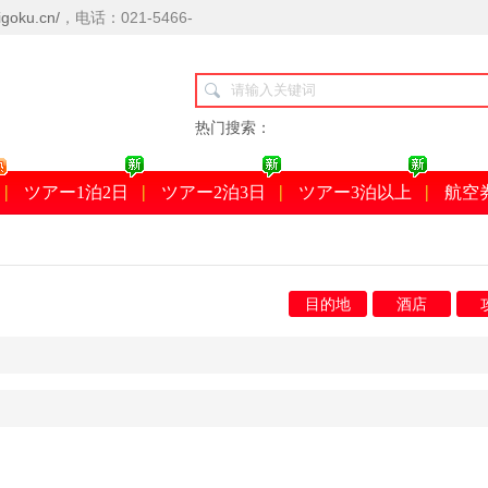
goku.cn/
，电话：021-5466-
热门搜索：
ツアー1泊2日
ツアー2泊3日
ツアー3泊以上
航空
目的地
酒店