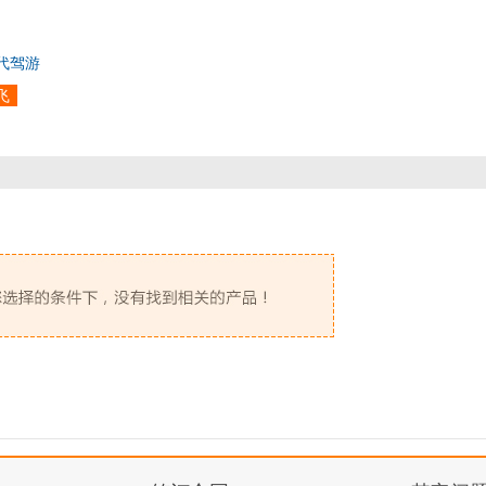
代驾游
飞