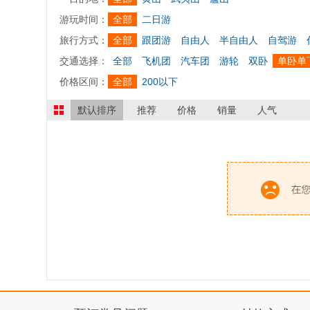
游玩时间：
全部
二日游
旅行方式：
全部
跟团游
自由人
半自由人
自驾游
交通选择：
全部
飞机团
汽车团
游轮
双卧
单卧单
价格区间：
全部
200以下
默认排序
推荐
价格
销量
人气