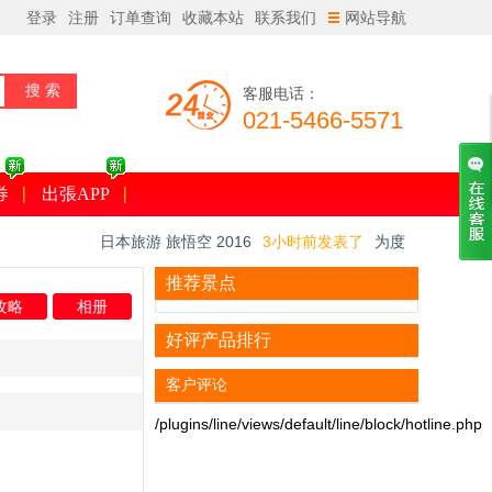
登录
注册
订单查询
收藏本站
联系我们
网站导航
客服电话：
021-5466-5571
券
出張APP
日本旅游 旅悟空 2016
3小时前发表了
为度
假初访日本？体味古都在京郊
18616***
2小时前预订了
【接送机】东京成
推荐景点
攻略
相册
田机场 - 东京市内单程接机/送机(TEST)
日本旅游 旅悟空 2016
1小时前发表了
只在
好评产品排行
日本做的豪华品！全国的『看樱花露天』的温
日本旅游 旅悟空 2016
1小时前发表了
日本
泉旅馆7选
樱花最新资讯2016
客户评论
/plugins/line/views/default/line/block/hotline.php