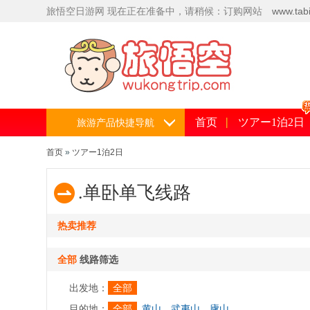
旅悟空日
游网
现在正在准备中，请稍候：订购网站
www.tabi
5559
首页
ツアー1泊2日
旅游产品快捷导航
首页
»
ツアー1泊2日
.单卧单飞线路
热卖推荐
全部
线路筛选
出发地：
全部
目的地：
全部
黄山
武夷山
廬山