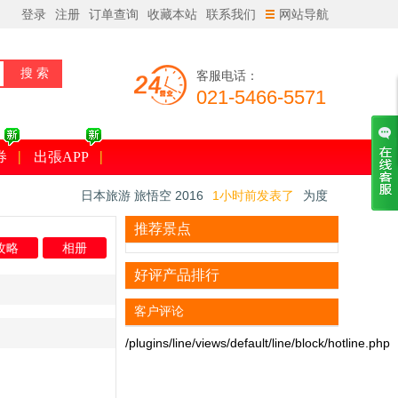
登录
注册
订单查询
收藏本站
联系我们
网站导航
客服电话：
021-5466-5571
券
出張APP
日本旅游 旅悟空 2016
1小时前发表了
为度
假初访日本？体味古都在京郊
18616***
1小时前预订了
【接送机】东京成
推荐景点
攻略
相册
田机场 - 东京市内单程接机/送机(TEST)
日本旅游 旅悟空 2016
1小时前发表了
只在
好评产品排行
日本做的豪华品！全国的『看樱花露天』的温
日本旅游 旅悟空 2016
1小时前发表了
日本
泉旅馆7选
樱花最新资讯2016
客户评论
/plugins/line/views/default/line/block/hotline.php