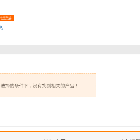
代驾游
飞