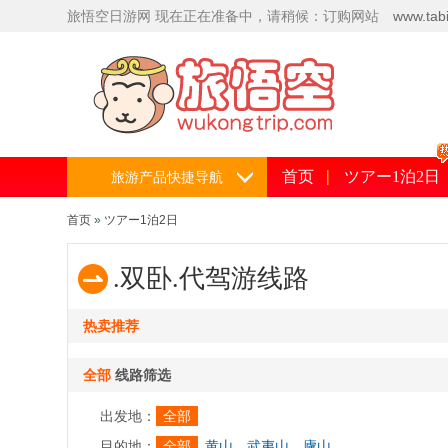
旅悟空日
游网
现在正在准备中，请稍候：订购网站
www.tabi
5559
首页
ツアー1泊2日
旅游产品快捷导航
首页
»
ツアー1泊2日
.双卧.代驾游线路
热卖推荐
全部
线路筛选
出发地：
全部
目的地：
全部
黄山
武夷山
廬山