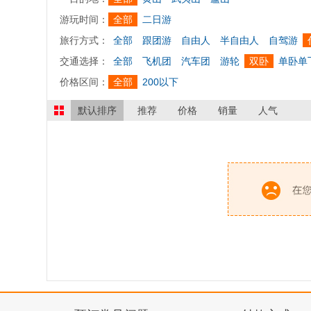
游玩时间：
全部
二日游
旅行方式：
全部
跟团游
自由人
半自由人
自驾游
交通选择：
全部
飞机团
汽车团
游轮
双卧
单卧单
价格区间：
全部
200以下
默认排序
推荐
价格
销量
人气