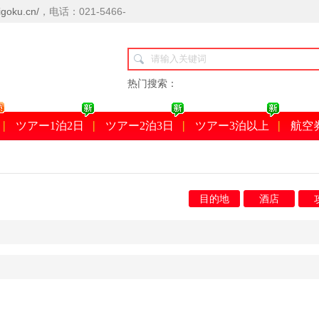
goku.cn/
，电话：021-5466-
热门搜索：
ツアー1泊2日
ツアー2泊3日
ツアー3泊以上
航空
目的地
酒店