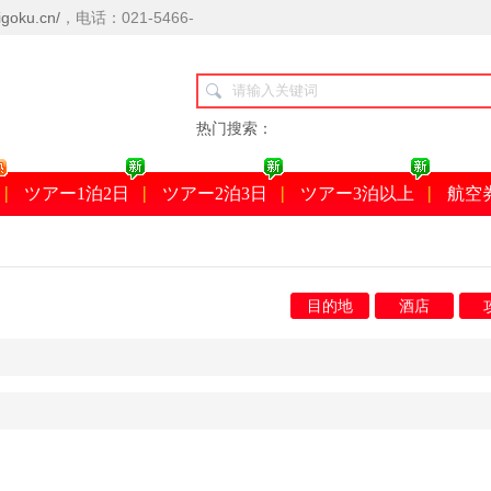
goku.cn/
，电话：021-5466-
热门搜索：
ツアー1泊2日
ツアー2泊3日
ツアー3泊以上
航空
目的地
酒店