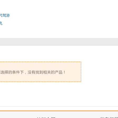
代驾游
飞