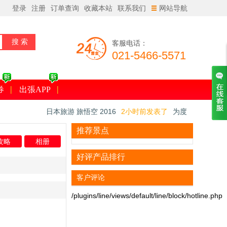
登录
注册
订单查询
收藏本站
联系我们
网站导航
客服电话：
021-5466-5571
券
出張APP
日本旅游 旅悟空 2016
2小时前发表了
为度
假初访日本？体味古都在京郊
18616***
2小时前预订了
【接送机】东京成
推荐景点
攻略
相册
田机场 - 东京市内单程接机/送机(TEST)
日本旅游 旅悟空 2016
3小时前发表了
只在
好评产品排行
日本做的豪华品！全国的『看樱花露天』的温
日本旅游 旅悟空 2016
7分钟前发表了
日本
泉旅馆7选
樱花最新资讯2016
客户评论
/plugins/line/views/default/line/block/hotline.php