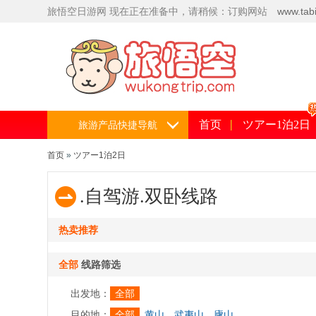
旅悟空日
游网
现在正在准备中，请稍候：订购网站
www.tabi
5559
首页
ツアー1泊2日
旅游产品快捷导航
首页
»
ツアー1泊2日
.自驾游.双卧线路
热卖推荐
全部
线路筛选
出发地：
全部
目的地：
全部
黄山
武夷山
廬山