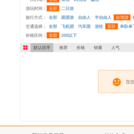
游玩时间：
全部
二日游
旅行方式：
全部
跟团游
自由人
半自由人
自驾游
交通选择：
全部
飞机团
汽车团
游轮
双卧
单卧单
价格区间：
全部
200以下
默认排序
推荐
价格
销量
人气