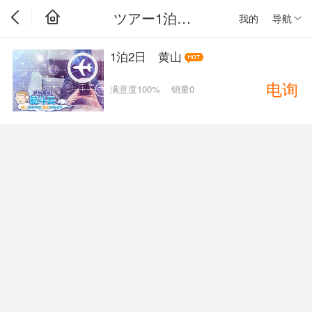
ツアー1泊2日
我的
导航
1泊2日 黄山
电询
满意度100%
销量0